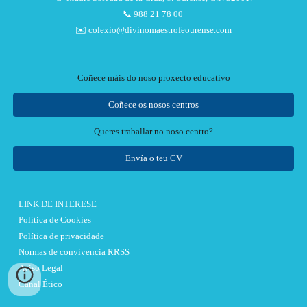
📞 988 21 78 00
✉️ colexio@divinomaestrofeourense.com
Coñece máis do noso proxecto educativo
Coñece os nosos centros
Queres traballar no noso centro?
Envía o teu CV
LINK DE INTERESE
Política de Cookies
Política de privacidade
Normas de convivencia RRSS
Aviso Legal
Canal Ético