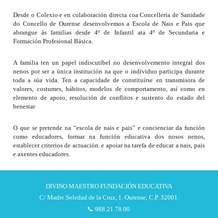
Desde o Colexio e en colaboración directa coa Concellería de Sanidade
do Concello de Ourense desenvolvemos a Escola de Nais e Pais que
abrangue ás familias desde 4º de Infantil ata 4º de Secundaria e
Formación Profesional Básica.
A familia ten un papel indiscutíbel no desenvolvemento integral dos
nenos por ser a única institución na que o individuo participa durante
toda a súa vida. Ten a capacidade de constituírse en transmisora de
valores, costumes, hábitos, modelos de comportamento, así como en
elemento de apoio, resolución de conflitos e sustento do estado del
benestar
O que se pretende na “escola de nais e pais” e concienciar da función
como educadores, formar na función educativa dos nosos nenos,
establecer criterios de actuación. e apoiar na tarefa de educar a nais, pais
e axentes educadores.
DIVINO MAESTRO FUNDACIÓN EDUCATIVA
C/ Madre Soledad de la Cruz, 1. Ourense, C.P. 32001.
📞 988 21 78 00