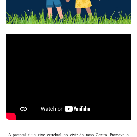
A pastoral é un eixe vertebral no vivir do noso Centro. Promove o