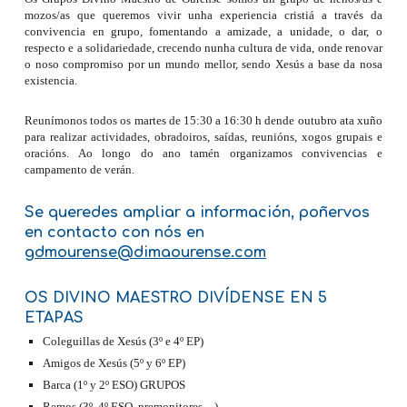
mozos/as que queremos vivir unha experiencia cristiá a través da
convivencia en grupo, fomentando a amizade, a unidade, o dar, o
respecto e a solidariedade, crecendo nunha cultura de vida, onde renovar
o noso compromiso por un mundo mellor, sendo Xesús a base da nosa
existencia.
Reunímonos todos os martes de 15:30 a 16:30 h dende outubro ata xuño
para realizar actividades, obradoiros, saídas, reunións, xogos grupais e
oracións. Ao longo do ano tamén organizamos convivencias e
campamento de verán.
Se queredes ampliar a información, poñervos
en contacto con nós en
gdmourense@dimaourense.com
OS DIVINO MAESTRO DIVÍDENSE EN 5
ETAPAS
Coleguillas de Xesús (3º e 4º EP)
Amigos de Xesús (5º y 6º EP)
Barca (1º y 2º ESO) GRUPOS
Remos (3º, 4º ESO, premonitores…)