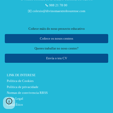
📞 988 21 78 00
✉️ colexio@divinomaestrofeourense.com
Coñece máis do noso proxecto educativo
Coñece os nosos centros
Queres traballar no noso centro?
Envía o teu CV
LINK DE INTERESE
Política de Cookies
Política de privacidade
Normas de convivencia RRSS
Aviso Legal
Canal Ético