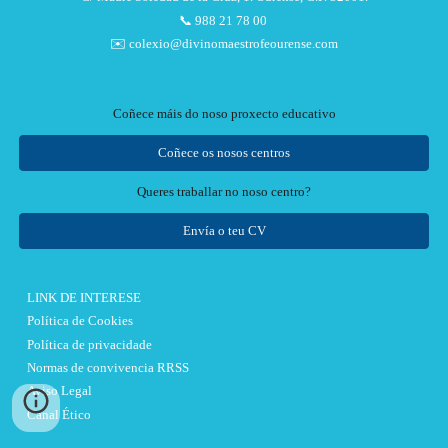
📞 988 21 78 00
✉️ colexio@divinomaestrofeourense.com
Coñece máis do noso proxecto educativo
Coñece os nosos centros
Queres traballar no noso centro?
Envía o teu CV
LINK DE INTERESE
Política de Cookies
Política de privacidade
Normas de convivencia RRSS
Aviso Legal
Canal Ético