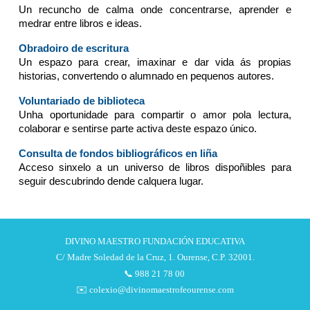
Un recuncho de calma onde concentrarse, aprender e
medrar entre libros e ideas.
Obradoiro de escritura
Un espazo para crear, imaxinar e dar vida ás propias
historias, convertendo o alumnado en pequenos autores.
Voluntariado de biblioteca
Unha oportunidade para compartir o amor pola lectura,
colaborar e sentirse parte activa deste espazo único.
Consulta de fondos bibliográficos en liña
Acceso sinxelo a un universo de libros dispoñibles para
seguir descubrindo dende calquera lugar.
DIVINO MAESTRO FUNDACIÓN EDUCATIVA
C/ Madre Soledad de la Cruz, 1. Ourense, C.P. 32001.
📞 988 21 78 00
✉️ colexio@divinomaestrofeourense.com