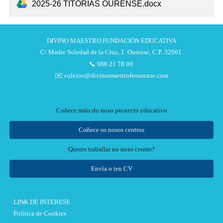
2025-26 TITORÍAS OURENSE.docx
DIVINO MAESTRO FUNDACIÓN EDUCATIVA
C/ Madre Soledad de la Cruz, 1. Ourense, C.P. 32001.
📞 988 21 78 00
✉️ colexio@divinomaestrofeourense.com
Coñece máis do noso proxecto educativo
Coñece os nosos centros
Queres traballar no noso centro?
Envía o teu CV
LINK DE INTERESE
Política de Cookies